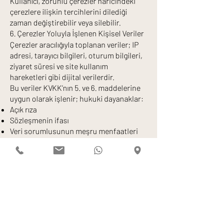
Kullanıcı, zorunlu çerezler haricindeki
çerezlere ilişkin tercihlerini dilediği
zaman değiştirebilir veya silebilir.
6. Çerezler Yoluyla İşlenen Kişisel Veriler
Çerezler aracılığıyla toplanan veriler; IP
adresi, tarayıcı bilgileri, oturum bilgileri,
ziyaret süresi ve site kullanım
hareketleri gibi dijital verilerdir.
Bu veriler KVKK’nın 5. ve 6. maddelerine
uygun olarak işlenir; hukuki dayanaklar:
Açık rıza
Sözleşmenin ifası
Veri sorumlusunun meşru menfaatleri
Kanuni yükümlülüklerin yerine
getirilmesi
Çerezler üzerinden elde edilen veriler,
ayrıntılı olarak KVKK Aydınlatma Metni
kapsamında korunur.
7. Kişisel Verilerin Aktarılması
Çerez sağlayıcılarının (Google, Meta vb.)
sunucuları yurtdışında ise, kişisel