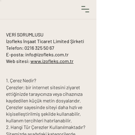
VERİ SORUMLUSU
İzofleks İnşaat Ticaret Limited Şirketi
Telefon: 0216 325 50 67
E-posta: info@izofleks.com.tr
Web sitesi:
www.izofleks.com.tr
1. Çerez Nedir?
Çerezler; bir internet sitesini ziyaret
ettiğinizde tarayıcınıza veya cihazınıza
kaydedilen küçük metin dosyalarıdır.
Çerezler sayesinde siteyi daha hızlı ve
kişiselleştirilmiş şekilde kullanabilir,
kullanım tercihleri hatırlanabilir.
2. Hangi Tür Çerezler Kullanılmaktadır?
Sitemizde aşağıdaki kategorilerde