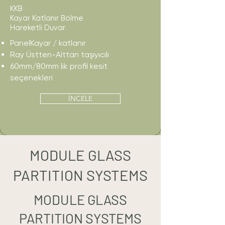
KKB
Kayar Katlanır Bölme
Hareketli Duvar
PanelKayar / katlanır
Ray Üstten-Alttan taşıyıcılı
60mm/80mm lik profil kesit
seçenekleri
İNCELE
MODULE GLASS
PARTITION SYSTEMS
MODULE GLASS
PARTITION SYSTEMS