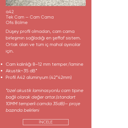
a42
Tek Cam — Cam Cama
Ofis Bölme
Düşey profil olmadan, cam cama
birleşimin sağladığı en şeffaf sistem.
Ortak alan ve tüm iç mahal ayırıcılar
için.
Cam kalınlığı 8–12 mm temper/lamine
Akustik~35 dB*
Profil A42 alüminyum (42*42mm)
*özel akustik laminasyonlu cam tipine
bağlı olarak değer artar.(standart
10MM temperli camda 35dB)— proje
bazında belirleni
İNCELE