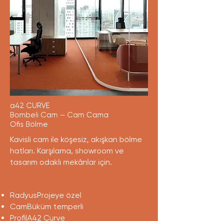
a42 CURVE
Bombeli Cam — Cam Cama
Ofis Bölme
Kavisli cam ile köşesiz, akışkan bölme
hatları. Karşılama, showroom ve
tasarım odaklı mekânlar için.
RadyusProjeye özel
CamBüküm temperli
ProfilA42 Curve