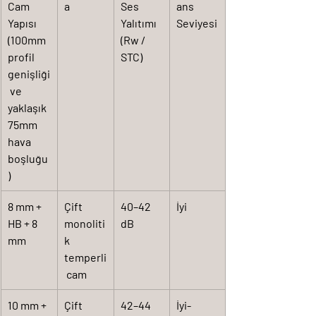
Cam 
a
Ses 
ans 
Yapısı 
Yalıtımı 
Seviyesi
(100mm 
(Rw / 
profil 
STC)
genişliği
 ve 
yaklaşık 
75mm 
hava 
boşluğu
)
8 mm + 
Çift 
40–42 
İyi
HB + 8 
monoliti
dB
mm
k 
temperli
 cam
10 mm + 
Çift 
42–44 
İyi-