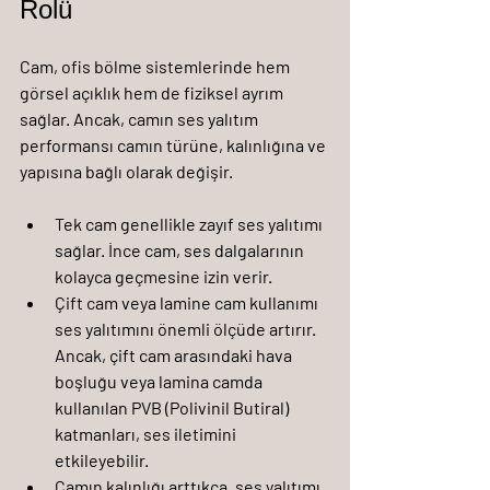
Rolü
Cam, ofis bölme sistemlerinde hem 
görsel açıklık hem de fiziksel ayrım 
sağlar. Ancak, camın ses yalıtım 
performansı camın türüne, kalınlığına ve 
yapısına bağlı olarak değişir.
Tek cam
 genellikle zayıf ses yalıtımı 
sağlar. İnce cam, ses dalgalarının 
kolayca geçmesine izin verir.
Çift cam
 veya 
lamine cam
 kullanımı 
ses yalıtımını önemli ölçüde artırır. 
Ancak, çift cam arasındaki hava 
boşluğu veya lamina camda 
kullanılan PVB (Polivinil Butiral) 
katmanları, ses iletimini 
etkileyebilir.
Camın kalınlığı arttıkça, ses yalıtımı 