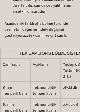
da artar. Bu, camda ses yalıtımının 
en etkili unsurudur.
Aşağıda, iki farklı ofis bölme türünde 
ses iletim değerlerindeki değişimi 
gösteriyoruz: 
tek camlı
 ve 
çift camlı
.
TEK CAMLI OFİS BÖLME SİSTEMLERİ - a42
Cam Yapısı
Açıklama
Yaklaşık Ses 
Yalıtımı (Rw / 
STC)
8 mm 
Tek monolitik 
31–33 dB
Temperli Cam
temperli cam
10 mm 
Tek monolitik 
33–35 dB
Temperli Cam
temperli cam