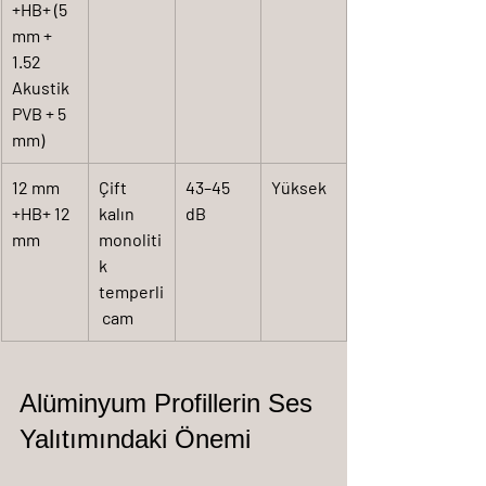
+HB+ (5 
mm + 
1.52 
Akustik 
PVB + 5 
mm)
12 mm 
Çift 
43–45 
Yüksek
+HB+ 12 
kalın 
dB
mm
monoliti
k 
temperli
 cam
Alüminyum Profillerin Ses 
Yalıtımındaki Önemi