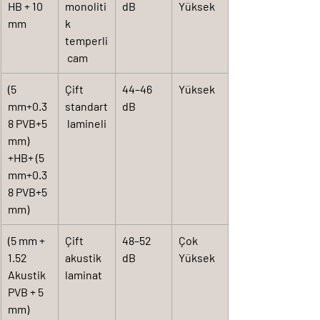
HB + 10 
monoliti
dB
Yüksek
mm
k 
temperli
 cam
(5 
Çift 
44–46 
Yüksek
mm+0.3
standart
dB
8 PVB+5 
 lamineli
mm) 
+HB+ (5 
mm+0.3
8 PVB+5 
mm)
(5 mm + 
Çift 
48–52 
Çok 
1.52 
akustik 
dB
Yüksek
Akustik 
laminat
PVB + 5 
mm) 