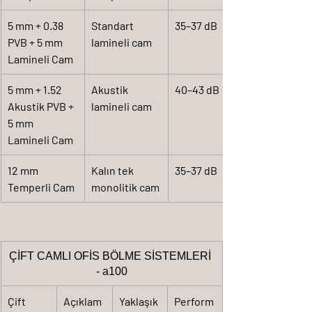
5 mm + 0.38 
Standart 
35–37 dB
PVB + 5 mm 
lamineli cam
Lamineli Cam
5 mm + 1.52 
Akustik 
40–43 dB
Akustik PVB + 
lamineli cam
5 mm 
Lamineli Cam
12 mm 
Kalın tek 
35–37 dB
Temperli Cam
monolitik cam
ÇİFT CAMLI OFİS BÖLME SİSTEMLERİ 
- a100
Çift 
Açıklam
Yaklaşık 
Perform