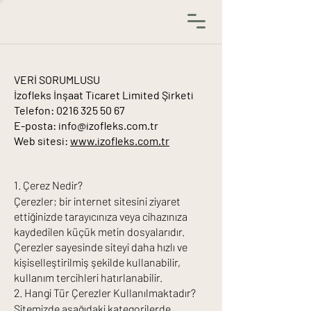
VERİ SORUMLUSU
İzofleks İnşaat Ticaret Limited Şirketi
Telefon: 0216 325 50 67
E-posta: info@izofleks.com.tr
Web sitesi:
www.izofleks.com.tr
1. Çerez Nedir?
Çerezler; bir internet sitesini ziyaret
ettiğinizde tarayıcınıza veya cihazınıza
kaydedilen küçük metin dosyalarıdır.
Çerezler sayesinde siteyi daha hızlı ve
kişiselleştirilmiş şekilde kullanabilir,
kullanım tercihleri hatırlanabilir.
2. Hangi Tür Çerezler Kullanılmaktadır?
Sitemizde aşağıdaki kategorilerde