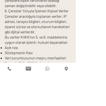
çerezlere ilişkin tercihlerini dilediği
zaman değiştirebilir veya silebilir.
6. Çerezler Yoluyla İşlenen Kişisel Veriler
Çerezler aracılığıyla toplanan veriler; IP
adresi, tarayıcı bilgileri, oturum bilgileri,
ziyaret süresi ve site kullanım hareketleri
gibi dijital verilerdir.
Bu veriler KVKK’nın 5. ve 6. maddelerine
uygun olarak işlenir; hukuki dayanaklar:
Açık rıza
Sözleşmenin ifası
Veri sorumlusunun meşru menfaatleri
Kanuni yükümlülüklerin yerine
getirilmesi
Çerezler üzerinden elde edilen veriler,
ayrıntılı olarak KVKK Aydınlatma Metni
kapsamında korunur.
7. Kişisel Verilerin Aktarılması
Çerez sağlayıcılarının (Google, Meta vb.)
sunucuları yurtdışında ise, kişisel
verilerin yurtdışına aktarımı açık rıza