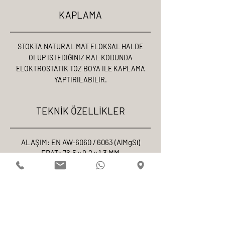
KAPLAMA
STOKTA NATURAL MAT ELOKSAL HALDE
OLUP İSTEDİĞİNİZ RAL KODUNDA
ELOKTROSTATİK TOZ BOYA İLE KAPLAMA
YAPTIRILABİLİR.
TEKNİK ÖZELLİKLER
ALAŞIM: EN AW-6060 / 6063 (AlMgSi)
EBAT: 76.5 × 9.2 × 1.3 MM
MUKAVEMET: ÇEKME 215 N/mm² · AKMA
160 N/mm²
ELOKSAL: 18-20 MİKRON (TS 4922)
TOZ BOYA: 70-80 MİKRON POLYESTER
(QUALICOAT)
STANDART: DIN 1748 / TS 996