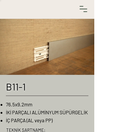
B11-1
76.5x9.2mm
İKİ PARÇALI ALÜMİNYUM SÜPÜRGELİK
İÇ PARÇA (AL veya PP)
TEKNİK ŞARTNAME: