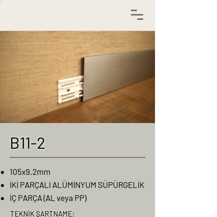
B11-2
105x9.2mm
İKİ PARÇALI ALÜMİNYUM SÜPÜRGELİK
İÇ PARÇA (AL veya PP)
TEKNİK ŞARTNAME: