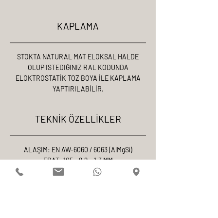
KAPLAMA
STOKTA NATURAL MAT ELOKSAL HALDE
OLUP İSTEDİĞİNİZ RAL KODUNDA
ELOKTROSTATİK TOZ BOYA İLE KAPLAMA
YAPTIRILABİLİR.
TEKNİK ÖZELLİKLER
ALAŞIM: EN AW-6060 / 6063 (AlMgSi)
EBAT: 105 × 9.2 × 1.3 MM
MUKAVEMET: ÇEKME 215 N/mm² AKMA 160
N/mm²
ELOKSAL: 18-20 MİKRON (TS 4922)
TOZ BOYA: 70-80 MİKRON POLYESTER
(QUALICOAT)