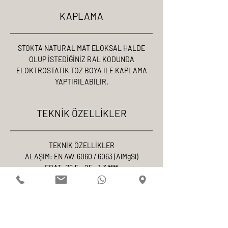
KAPLAMA
STOKTA NATURAL MAT ELOKSAL HALDE
OLUP İSTEDİĞİNİZ RAL KODUNDA
ELOKTROSTATİK TOZ BOYA İLE KAPLAMA
YAPTIRILABİLİR.
TEKNİK ÖZELLİKLER
TEKNİK ÖZELLİKLER
ALAŞIM: EN AW-6060 / 6063 (AlMgSi)
EBAT: 76.5 × 25 × 1.3 MM
MUKAVEMET: ÇEKME 215 N/mm² AKMA 160
N/mm²
ELOKSAL: 18-20 MİKRON (TS 4922)
TOZ BOYA: 70-80 MİKRON POLYESTER
(QUALICOAT)