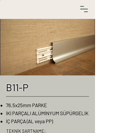
B11-P
76.5x25mm PARKE
İKİ PARÇALI ALÜMİNYUM SÜPÜRGELİK
İÇ PARÇA (AL veya PP)
TEKNİK ŞARTNAME: