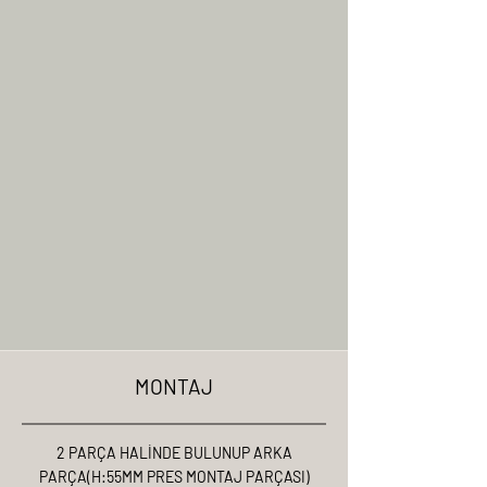
MONTAJ
2 PARÇA HALİNDE BULUNUP ARKA
PARÇA(H:55MM PRES MONTAJ PARÇASI)