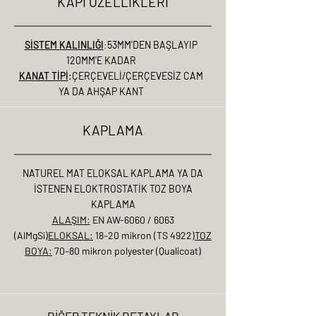
KAPI ÖZELLİKLERİ
SİSTEM KALINLIĞI
:
53MM'DEN BAŞLAYIP
120MM'E KADAR
KANAT TİPİ
:ÇERÇEVELİ/ÇERÇEVESİZ CAM
YA DA AHŞAP KANT
KAPLAMA
NATUREL MAT ELOKSAL KAPLAMA YA DA
İSTENEN ELOKTROSTATİK TOZ BOYA
KAPLAMA
ALAŞIM:
EN AW-6060 / 6063
(AlMgSi)
ELOKSAL:
18–20 mikron (TS 4922)
TOZ
BOYA:
70–80 mikron polyester (Qualicoat)