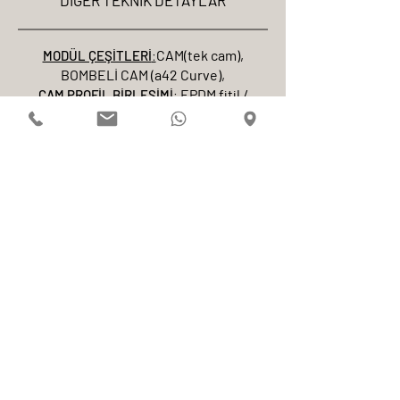
DİĞER TEKNİK DETAYLAR
CAM(tek cam),
MODÜL ÇEŞİTLERİ
:
BOMBELİ CAM (a42 Curve),
EPDM fitil /
CAM PROFİL BİRLEŞİMİ
:
silikon
KAPI MODÜL ÇEŞİTLERİ
:
ALÜMİNYUM ÇERÇEVELİ CAM KANAT,
ÇERÇEVESİZ (FRAMELESS) CAM KANAT,
PİVOT CAM KANAT,
AHŞAP KANAT,
ÇİFT KANAT (120cm üzeri geçişlerde),
Başlıklı / başlıksız, hidrolikli seçenekler
B11 SÜPÜRGELİK ENTEGRASYONU
STANDART:
TS EN 755-9 / TS EN 12020-2
BELGE:
TSE · Qualicoat · Qualanod · CE