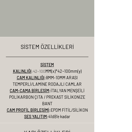
2
2
,
,
4
4
SİSTEM ÖZELLİKLERİ
SİSTEM
KALINLIĞI
:42~100
MM(x)*42~100mm(y)
CAM KALINLIĞI
:8MM-10MM ARASI
TEMPERLİ/LAMİNE RODAJLI CAMLAR
CAM-CAMA BİRLEŞİM
:İTALYAN MENŞEİLİ
POLİKARBON ÇITA / PREKAST SİLİKONİZE
BANT
CAM PROFİL BİRLEŞİMİ
:EPDM FİTİL/SİLİKON
SES YALITIM
:41dB'e kadar