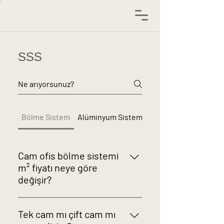
SSS
Bölme Sistem
Alüminyum Sistemleri
Cam ofis bölme sistemi
m² fiyatı neye göre
değişir?
Fiyat; sistem tipi (tek/çift cam), cam
Tek cam mı çift cam mı
kalınlığı ve türü (temperli/lamine),