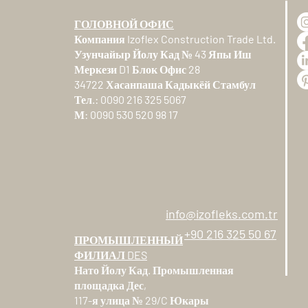
ГОЛОВНОЙ ОФИС
Компания Izoflex Construction Trade Ltd.
Узунчайыр Йолу Кад № 43 Япы Иш
Меркези D1 Блок Офис 28
34722 Хасанпаша Кадыкёй Стамбул
Тел.: 0090 216 325 5067
М: 0090 530 520 98 17
info@izofleks.com.tr
+90 216 325 50 67
ПРОМЫШЛЕННЫЙ
ФИЛИАЛ DES
Нато Йолу Кад. Промышленная
площадка Дес,
117-я улица № 29/C Юкары