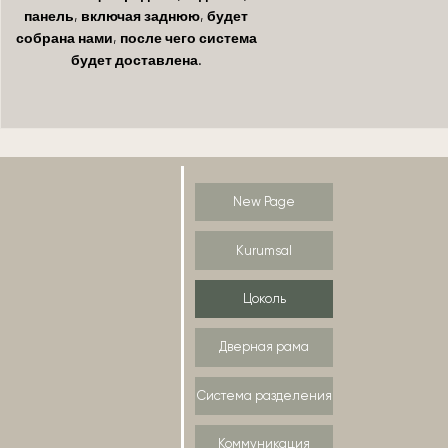
панель, включая заднюю, будет
собрана нами, после чего система
будет доставлена.
New Page
Kurumsal
Цоколь
Дверная рама
Система разделения
Коммуникация