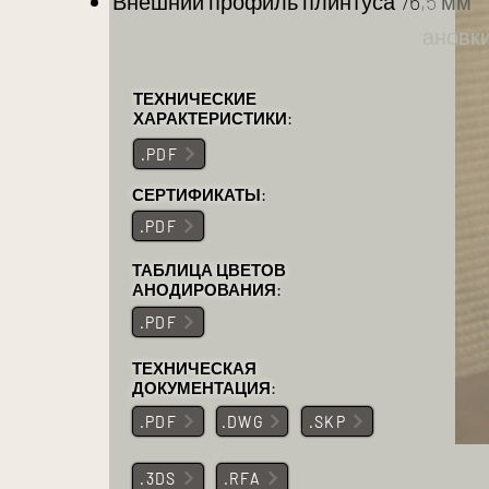
Внешний профиль плинтуса 76,5 мм
Алюминиевый плинтус для установк
заподлицо
ТЕХНИЧЕСКИЕ
ХАРАКТЕРИСТИКИ:
.PDF
СЕРТИФИКАТЫ:
.PDF
ТАБЛИЦА ЦВЕТОВ
АНОДИРОВАНИЯ:
.PDF
ТЕХНИЧЕСКАЯ
ДОКУМЕНТАЦИЯ:
.PDF
.DWG
.SKP
.3DS
.RFA