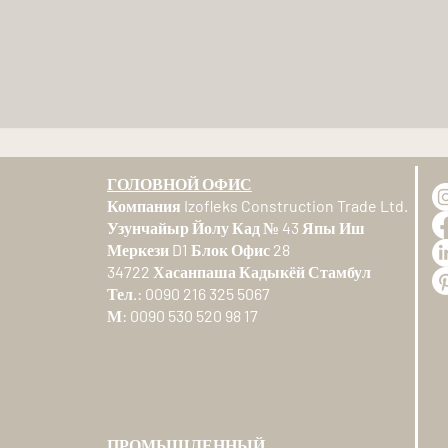
ГОЛОВНОЙ ОФИС
Компания Izofleks Construction Trade Ltd.
Узунчайыр Йолу Кад № 43 Япы Иш
Меркези D1 Блок Офис 28
34722 Хасанпаша Кадыкёй Стамбул
Тел.: 0090 216 325 5067
М: 0090 530 520 98 17
ПРОМЫШЛЕННЫЙ