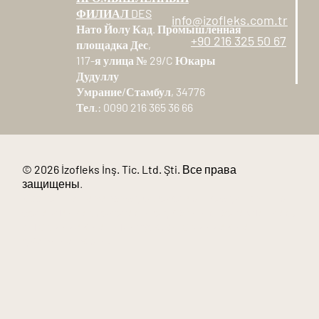
ФИЛИАЛ DES
info@izofleks.com.tr
Нато Йолу Кад. Промышленная
+90 216 325 50 67
площадка Дес,
117-я улица № 29/C Юкары
Дудуллу
Умрание/Стамбул, 34776
Тел.: 0090 216 365 36 66
© 2026 İzofleks İnş. Tic. Ltd. Şti.
Все права
защищены.
Офисные перегородки: системы с одинарным
остеклением, системы с двойным остеклением,
алюминиевые плинтуса, алюминиевые
дверные рамы.