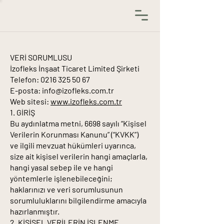
VERİ SORUMLUSU
İzofleks İnşaat Ticaret Limited Şirketi
Telefon: 0216 325 50 67
E-posta: info@izofleks.com.tr
Web sitesi:
www.izofleks.com.tr
1. GİRİŞ
Bu aydınlatma metni, 6698 sayılı “Kişisel
Verilerin Korunması Kanunu” (“KVKK”)
ve ilgili mevzuat hükümleri uyarınca,
size ait kişisel verilerin hangi amaçlarla,
hangi yasal sebep ile ve hangi
yöntemlerle işlenebileceğini;
haklarınızı ve veri sorumlusunun
sorumluluklarını bilgilendirme amacıyla
hazırlanmıştır.
2. KİŞİSEL VERİLERİN İŞLENME