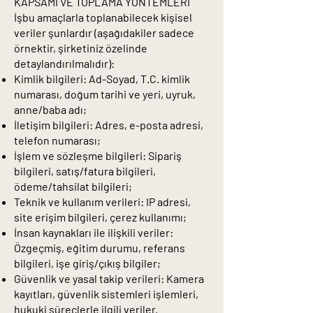
KAPSAMI VE TOPLAMA YÖNTEMLERİ
İşbu amaçlarla toplanabilecek kişisel
veriler şunlardır (aşağıdakiler sadece
örnektir, şirketiniz özelinde
detaylandırılmalıdır):
Kimlik bilgileri: Ad-Soyad, T.C. kimlik
numarası, doğum tarihi ve yeri, uyruk,
anne/baba adı;
İletişim bilgileri: Adres, e-posta adresi,
telefon numarası;
İşlem ve sözleşme bilgileri: Sipariş
bilgileri, satış/fatura bilgileri,
ödeme/tahsilat bilgileri;
Teknik ve kullanım verileri: IP adresi,
site erişim bilgileri, çerez kullanımı;
İnsan kaynakları ile ilişkili veriler:
Özgeçmiş, eğitim durumu, referans
bilgileri, işe giriş/çıkış bilgiler;
Güvenlik ve yasal takip verileri: Kamera
kayıtları, güvenlik sistemleri işlemleri,
hukuki süreçlerle ilgili veriler.